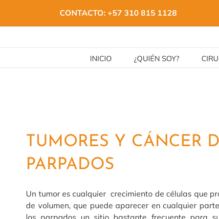
Saltar
CONTACTO:
+57 310 815 1128
al
contenido
INICIO
¿QUIÉN SOY?
CIRU
TUMORES Y CÁNCER 
PARPADOS
Un tumor es cualquier crecimiento de células que 
de volumen, que puede aparecer en cualquier parte
los parpados un sitio bastante frecuente para s