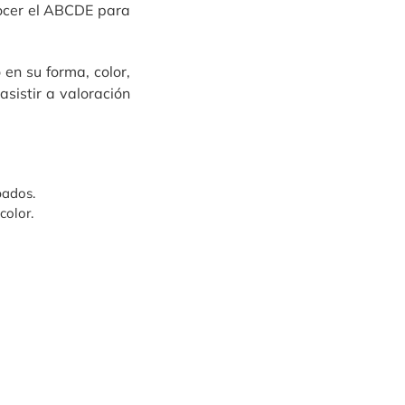
nocer el ABCDE para
en su forma, color,
sistir a valoración
pados.
olor.