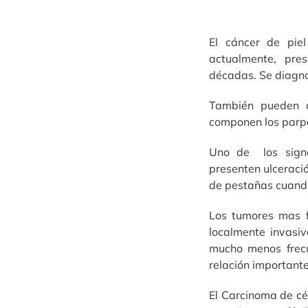
El cáncer de pie
actualmente, pre
décadas. Se diagno
También pueden a
componen los parpa
Uno de los sign
presenten ulceraci
de pestañas cuando
Los tumores mas f
localmente invasi
mucho menos frec
relación importante
El Carcinoma de cé